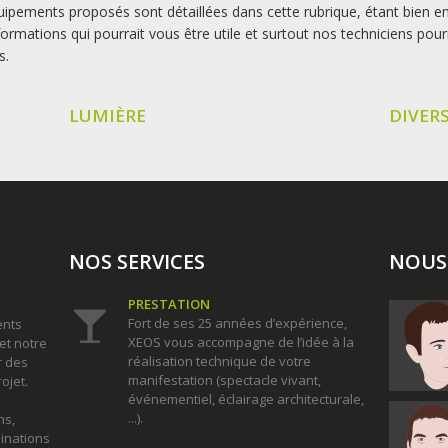
équipements proposés sont détaillées dans cette rubrique, étant bie
ormations qui pourrait vous être utile et surtout nos techniciens pou
s.
LUMIÈRE
DIVER
NOS SERVICES
NOUS
PRESTATION
Fort de ses 25 années d’expérience,
ents
XEOS vous accompagne de l’idée à la
et notre
réalisation technique de votre
r des
manifestation (spectacle vivant,
ojet.
événementiel, éclairage architecturale,
...).
ns,
minations