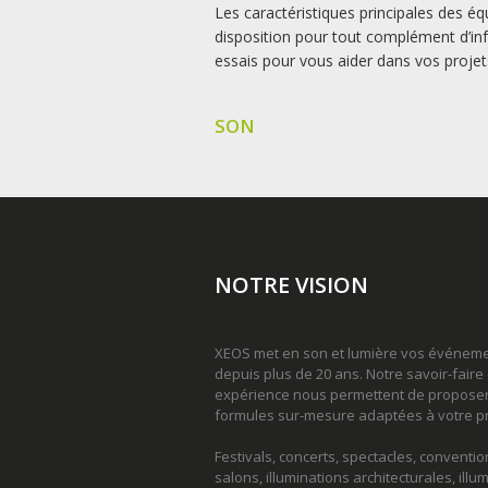
Les caractéristiques principales des 
disposition pour tout complément d’inf
essais pour vous aider dans vos projet
SON
NOTRE VISION
XEOS met en son et lumière vos événem
depuis plus de 20 ans. Notre savoir-faire 
expérience nous permettent de propose
formules sur-mesure adaptées à votre pr
Festivals, concerts, spectacles, conventio
salons, illuminations architecturales, illu