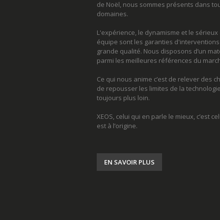
de Noël, nous sommes présents dans tou
domaines.
L'expérience, le dynamisme et le sérieux
équipe sont les garanties d'interventions
grande qualité. Nous disposons d’un maté
parmi les meilleures références du marc
Ce qui nous anime c’est de relever des c
de repousser les limites de la technologie 
toujours plus loin.
XEOS, celui qui en parle le mieux, c’est cel
est à l’origine.
EN SAVOIR PLUS