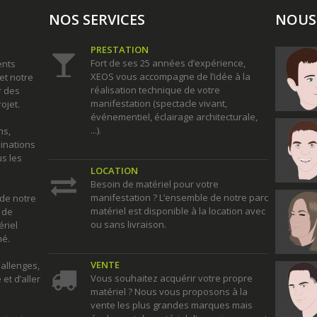
NOS SERVICES
NOUS
PRESTATION
Fort de ses 25 années d’expérience,
ents
XEOS vous accompagne de l’idée à la
et notre
réalisation technique de votre
r des
manifestation (spectacle vivant,
ojet.
événementiel, éclairage architecturale,
...).
ns,
minations
s les
LOCATION
Besoin de matériel pour votre
manifestation ? L’ensemble de notre parc
 de notre
matériel est disponible à la location avec
 de
ou sans livraison.
riel
hé.
VENTE
hallenges,
Vous souhaitez acquérir votre propre
et d’aller
matériel ? Nous vous proposons à la
vente les plus grandes marques mais