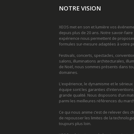
NOTRE VISION
XEOS met en son et lumière vos événem
depuis plus de 20 ans. Notre savoir-faire 
expérience nous permettent de propose
formules sur-mesure adaptées à votre pr
Festivals, concerts, spectacles, conventio
salons, illuminations architecturales, illu
de Noël, nous sommes présents dans tou
domaines.
L'expérience, le dynamisme et le sérieux
équipe sont les garanties d'interventions
grande qualité. Nous disposons d’un maté
parmi les meilleures références du marc
Ce qui nous anime c’est de relever des c
de repousser les limites de la technologie 
toujours plus loin.