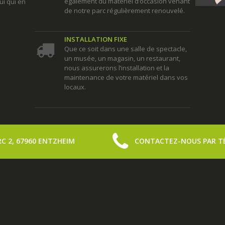
également du matériel d’occasion venant
ui qui en
de notre parc régulièrement renouvelé.
INSTALLATION FIXE
Que ce soit dans une salle de spectacle,
un musée, un magasin, un restaurant,
nous assurerons l’installation et la
maintenance de votre matériel dans vos
locaux.
C 2, 67960 ENTZHEIM
CONTACTEZ-NOUS PAR T