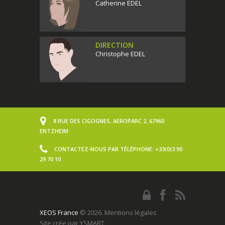
Catherine EDEL
DIRECTION
Christophe EDEL
8 RUE DES CIGOGNES, AEROPARC 2, 67960
ENTZHEIM
CONTACTEZ-NOUS PAR TÉLÉPHONE:
+33(0)3 90
29 70 10
XEOS France
© 2026.
Mentions légales
Site crée par
YSMART