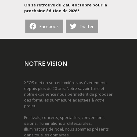
On se retrouve du 2 au 4 octobre pour la
prochaine édition de 2026 !
Facebook
Twitter
NOTRE VISION
XEOS met en son et lumière vos événements
depuis plus de 20 ans. Notre savoir-faire et
notre expérience nous permettent de proposer
des formules sur-mesure adaptées à votre
projet.
Festivals, concerts, spectacles, conventions,
salons, illuminations architecturales,
illuminations de Noël, nous sommes présents
dans tous les domaines.