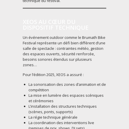
technique du festival.
XEOS AU CŒUR DU
DISPOSITIF TECHNIQUE
Un événement outdoor comme le Brumath Bike
Festival représente un défi bien différent d’une
salle de spectacle : contraintes météo, gestion
des espaces ouverts, sécurité renforcée,
besoins sonores étendus sur plusieurs
zones…
Pour l’édition 2025, XEOS a assuré :
La sonorisation des zones d’animation et de
compétition
La mise en lumière des espaces scéniques
et cérémonies
L’installation des structures techniques
(scènes, ponts, supports)
La régie technique générale
La coordination des interventions live
(remises de prix, shows, DJ sets)