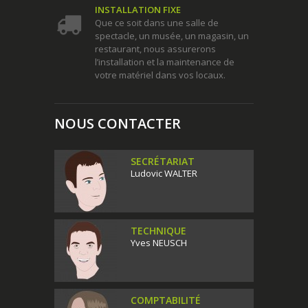
INSTALLATION FIXE
Que ce soit dans une salle de
spectacle, un musée, un magasin, un
restaurant, nous assurerons
l’installation et la maintenance de
votre matériel dans vos locaux.
NOUS CONTACTER
SECRÉTARIAT
Ludovic WALTER
TECHNIQUE
Yves NEUSCH
COMPTABILITÉ